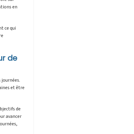
ations en
t ce qui
re
ur de
 journées.
aines et être
bjectifs de
our avancer
journées,