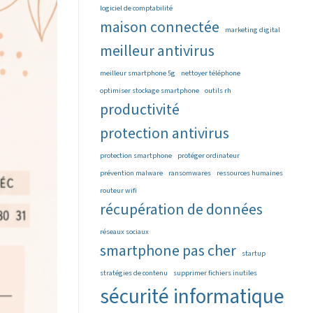
logiciel de comptabilité
maison connectée
marketing digital
meilleur antivirus
meilleur smartphone 5g
nettoyer téléphone
optimiser stockage smartphone
outils rh
productivité
protection antivirus
protection smartphone
protéger ordinateur
prévention malware
ransomwares
ressources humaines
routeur wifi
récupération de données
réseaux sociaux
smartphone pas cher
startup
stratégies de contenu
supprimer fichiers inutiles
sécurité informatique