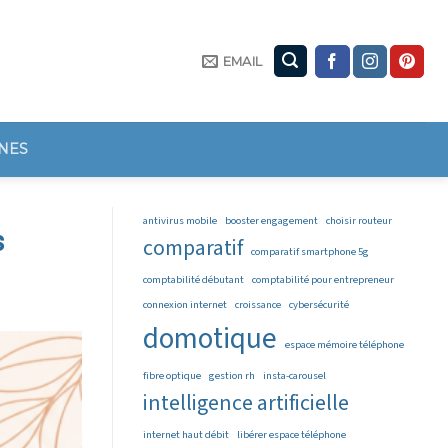
EMAIL
NES
antivirus mobile
booster engagement
choisir routeur
s
comparatif
comparatif smartphone 5g
comptabilité débutant
comptabilité pour entrepreneur
connexion internet
croissance
cybersécurité
domotique
espace mémoire téléphone
fibre optique
gestion rh
insta-carousel
intelligence artificielle
internet haut débit
libérer espace téléphone