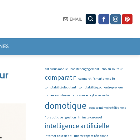
EMAIL
NES
antivirus mobile
booster engagement
choisir routeur
ur
comparatif
comparatif smartphone 5g
comptabilité débutant
comptabilité pour entrepreneur
connexion internet
croissance
cybersécurité
domotique
espace mémoire téléphone
fibre optique
gestion rh
insta-carousel
intelligence artificielle
internet haut débit
libérer espace téléphone