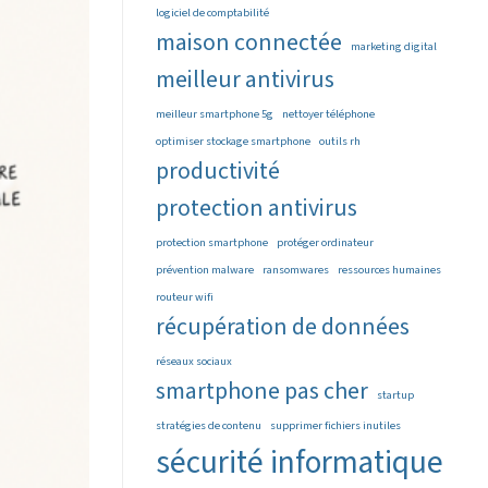
logiciel de comptabilité
maison connectée
marketing digital
meilleur antivirus
meilleur smartphone 5g
nettoyer téléphone
optimiser stockage smartphone
outils rh
productivité
protection antivirus
protection smartphone
protéger ordinateur
prévention malware
ransomwares
ressources humaines
routeur wifi
récupération de données
réseaux sociaux
smartphone pas cher
startup
stratégies de contenu
supprimer fichiers inutiles
sécurité informatique