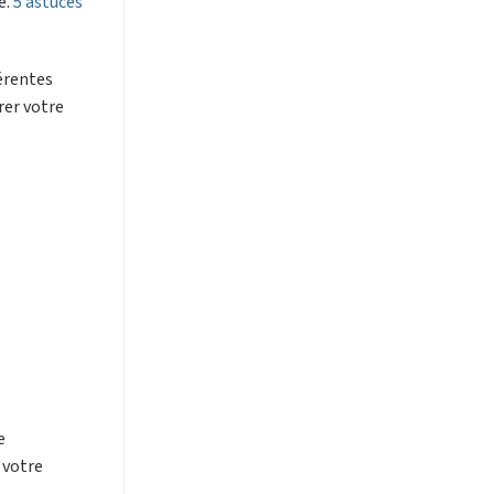
e.
5 astuces
férentes
rer votre
e
 votre