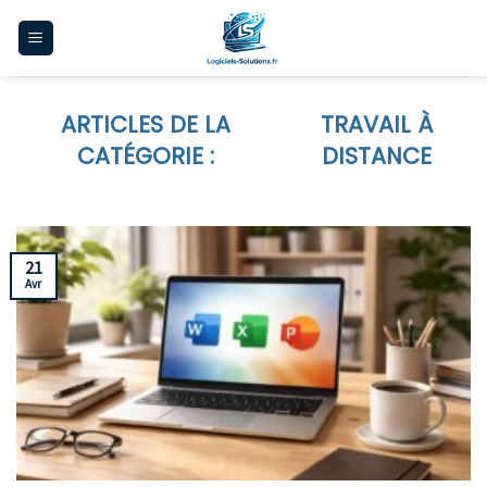
Skip
to
content
TRAVAIL À
DISTANCE
21
Avr