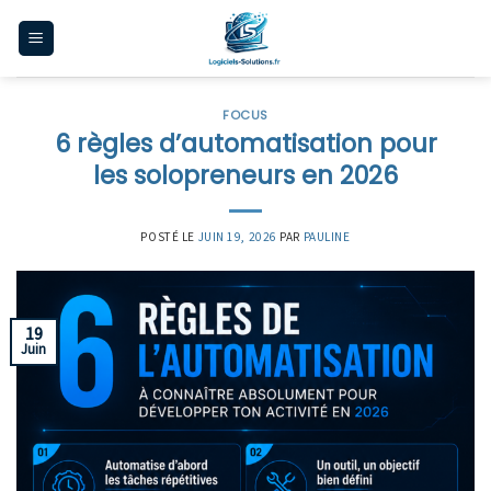
Skip
to
content
FOCUS
6 règles d’automatisation pour
les solopreneurs en 2026
POSTÉ LE
JUIN 19, 2026
PAR
PAULINE
19
Juin