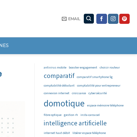
EMAIL
NES
antivirus mobile
booster engagement
choisir routeur
e
comparatif
comparatif smartphone 5g
comptabilité débutant
comptabilité pour entrepreneur
connexion internet
croissance
cybersécurité
domotique
espace mémoire téléphone
fibre optique
gestion rh
insta-carousel
intelligence artificielle
internet haut débit
libérer espace téléphone