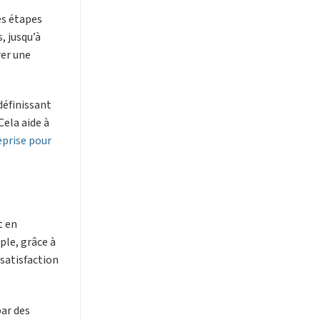
es étapes
, jusqu’à
rer une
définissant
Cela aide à
eprise pour
t en
ple, grâce à
satisfaction
par des