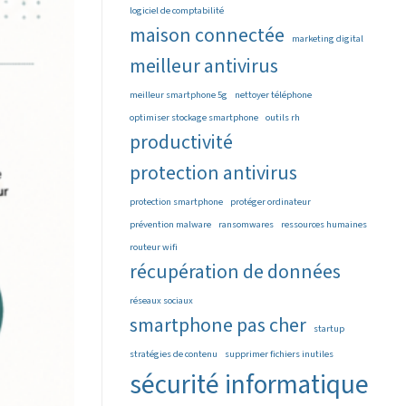
logiciel de comptabilité
maison connectée
marketing digital
meilleur antivirus
meilleur smartphone 5g
nettoyer téléphone
optimiser stockage smartphone
outils rh
productivité
protection antivirus
protection smartphone
protéger ordinateur
prévention malware
ransomwares
ressources humaines
routeur wifi
récupération de données
réseaux sociaux
smartphone pas cher
startup
stratégies de contenu
supprimer fichiers inutiles
sécurité informatique