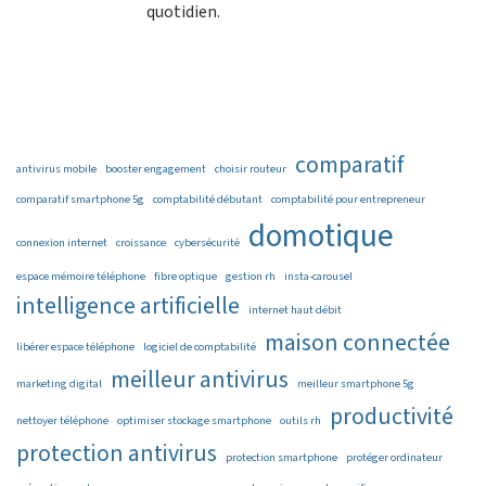
quotidien.
comparatif
antivirus mobile
booster engagement
choisir routeur
comparatif smartphone 5g
comptabilité débutant
comptabilité pour entrepreneur
domotique
connexion internet
croissance
cybersécurité
espace mémoire téléphone
fibre optique
gestion rh
insta-carousel
intelligence artificielle
internet haut débit
maison connectée
libérer espace téléphone
logiciel de comptabilité
meilleur antivirus
marketing digital
meilleur smartphone 5g
productivité
nettoyer téléphone
optimiser stockage smartphone
outils rh
protection antivirus
protection smartphone
protéger ordinateur