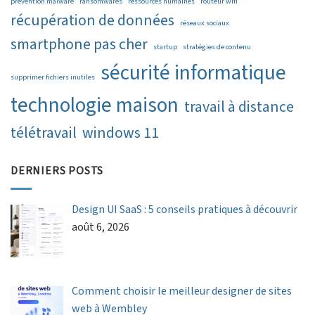
prévention malware
ransomwares
ressources humaines
routeur wifi
récupération de données
réseaux sociaux
smartphone pas cher
startup
stratégies de contenu
sécurité informatique
supprimer fichiers inutiles
technologie maison
travail à distance
télétravail
windows 11
DERNIERS POSTS
Design UI SaaS : 5 conseils pratiques à découvrir
août 6, 2026
Comment choisir le meilleur designer de sites
web à Wembley