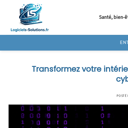
Skip
to
Santé, bien-ê
content
EN
Transformez votre intéri
cy
POSTÉ 