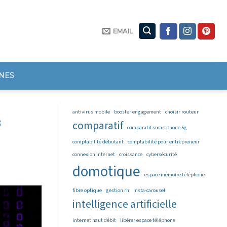
EMAIL
NES
antivirus mobile
booster engagement
choisir routeur
s
comparatif
comparatif smartphone 5g
comptabilité débutant
comptabilité pour entrepreneur
connexion internet
croissance
cybersécurité
domotique
espace mémoire téléphone
fibre optique
gestion rh
insta-carousel
intelligence artificielle
internet haut débit
libérer espace téléphone