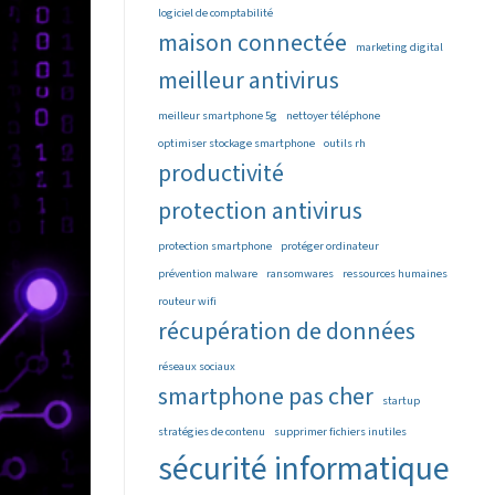
logiciel de comptabilité
maison connectée
marketing digital
meilleur antivirus
meilleur smartphone 5g
nettoyer téléphone
optimiser stockage smartphone
outils rh
productivité
protection antivirus
protection smartphone
protéger ordinateur
prévention malware
ransomwares
ressources humaines
routeur wifi
récupération de données
réseaux sociaux
smartphone pas cher
startup
stratégies de contenu
supprimer fichiers inutiles
sécurité informatique