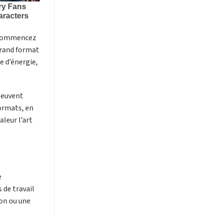
. Commencez
grand format
e d’énergie,
 peuvent
formats, en
leur l’art
e
 de travail
lon ou une