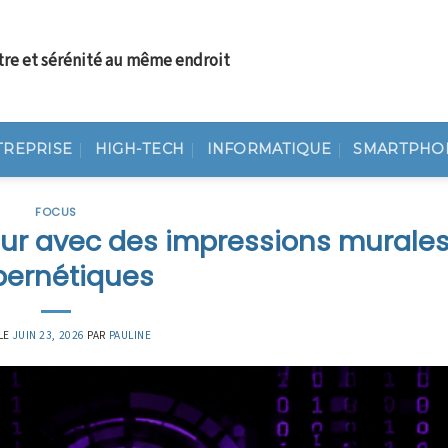
tre et sérénité au même endroit
TREPRISE
HIGH-TECH
INFORMATIQUE
SMARTPHO
FOCUS
eur avec des impressions murale
bernétiques
LE
JUIN 23, 2026
PAR
PAULINE