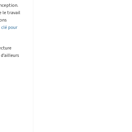
onception.
 le travail
sons
 clé pour
ecture
d’ailleurs