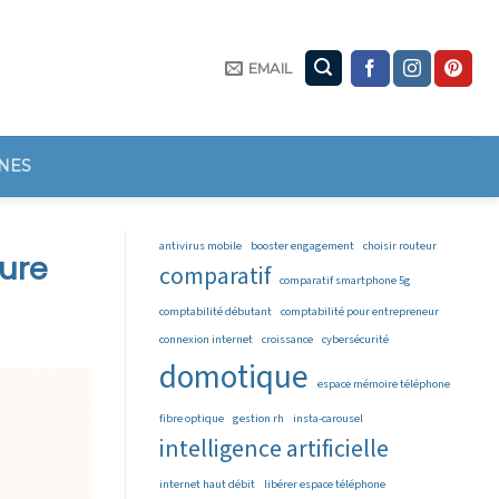
EMAIL
NES
antivirus mobile
booster engagement
choisir routeur
ture
comparatif
comparatif smartphone 5g
comptabilité débutant
comptabilité pour entrepreneur
connexion internet
croissance
cybersécurité
domotique
espace mémoire téléphone
fibre optique
gestion rh
insta-carousel
intelligence artificielle
internet haut débit
libérer espace téléphone