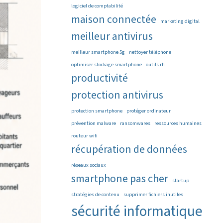
logiciel de comptabilité
maison connectée
marketing digital
meilleur antivirus
meilleur smartphone 5g
nettoyer téléphone
optimiser stockage smartphone
outils rh
productivité
protection antivirus
protection smartphone
protéger ordinateur
prévention malware
ransomwares
ressources humaines
routeur wifi
récupération de données
réseaux sociaux
smartphone pas cher
startup
stratégies de contenu
supprimer fichiers inutiles
sécurité informatique